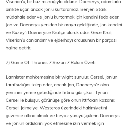
Viserion’u, bir buz mızrağıyla öldürür. Daenerys, adamlarla
birlikte uçar, ancak Jon’u kurtaramaz. Benjen Stark
müdahale eder ve Jon’u kurtarmak için kendini feda eder.
Jon ve Daenerys yeniden bir araya geldiğinde, Jon kendini
ve Kuzey’i Daenerys’e Kraliçe olarak adar. Gece Kralı,
Viserion’u canlandırır ve ejderhayı ordusunun bir parçası
haline getirir.
7) Game Of Thrones 7.Sezon 7.Bölüm Özeti
Lannister mahkemesine bir wight sunulur. Cersei, Jon’un
tarafsızlığını talep eder, ancak Jon, Daenerys’e olan
yeminini yerine getirdiğinde fırtına gibi çıkar. Tyrion,
Cersei ile buluşur, görünüşe göre onun ittifakını kazanır.
Cersei, Jaime’ye, Westeros üzerindeki hakimiyetini
güvence altına almak ve beyaz yürüyüşçülerin Daenerys
ve Jon’un ordularını yok etmesine izin vermek için