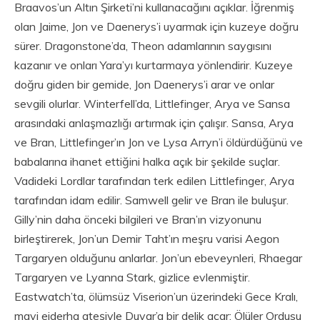
Braavos’un Altın Şirketi’ni kullanacağını açıklar. İğrenmiş
olan Jaime, Jon ve Daenerys’i uyarmak için kuzeye doğru
sürer. Dragonstone’da, Theon adamlarının saygısını
kazanır ve onları Yara’yı kurtarmaya yönlendirir. Kuzeye
doğru giden bir gemide, Jon Daenerys’i arar ve onlar
sevgili olurlar. Winterfell’da, Littlefinger, Arya ve Sansa
arasındaki anlaşmazlığı artırmak için çalışır. Sansa, Arya
ve Bran, Littlefinger’ın Jon ve Lysa Arryn’i öldürdüğünü ve
babalarına ihanet ettiğini halka açık bir şekilde suçlar.
Vadideki Lordlar tarafından terk edilen Littlefinger, Arya
tarafından idam edilir. Samwell gelir ve Bran ile buluşur.
Gilly’nin daha önceki bilgileri ve Bran’ın vizyonunu
birleştirerek, Jon’un Demir Taht’ın meşru varisi Aegon
Targaryen olduğunu anlarlar. Jon’un ebeveynleri, Rhaegar
Targaryen ve Lyanna Stark, gizlice evlenmiştir.
Eastwatch’ta, ölümsüz Viserion’un üzerindeki Gece Kralı,
mavi ejderha ateşiyle Duvar’a bir delik açar; Ölüler Ordusu