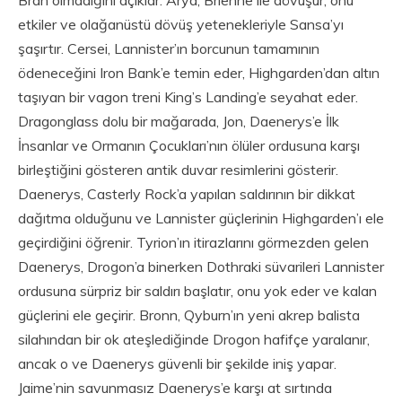
etkiler ve olağanüstü dövüş yetenekleriyle Sansa’yı
şaşırtır. Cersei, Lannister’ın borcunun tamamının
ödeneceğini Iron Bank’e temin eder, Highgarden’dan altın
taşıyan bir vagon treni King’s Landing’e seyahat eder.
Dragonglass dolu bir mağarada, Jon, Daenerys’e İlk
İnsanlar ve Ormanın Çocukları’nın ölüler ordusuna karşı
birleştiğini gösteren antik duvar resimlerini gösterir.
Daenerys, Casterly Rock’a yapılan saldırının bir dikkat
dağıtma olduğunu ve Lannister güçlerinin Highgarden’ı ele
geçirdiğini öğrenir. Tyrion’ın itirazlarını görmezden gelen
Daenerys, Drogon’a binerken Dothraki süvarileri Lannister
ordusuna sürpriz bir saldırı başlatır, onu yok eder ve kalan
güçlerini ele geçirir. Bronn, Qyburn’ın yeni akrep balista
silahından bir ok ateşlediğinde Drogon hafifçe yaralanır,
ancak o ve Daenerys güvenli bir şekilde iniş yapar.
Jaime’nin savunmasız Daenerys’e karşı at sırtında