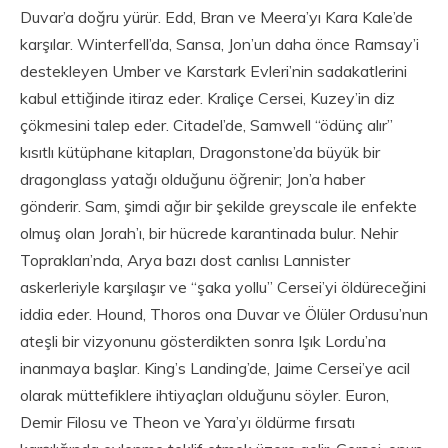
Duvar’a doğru yürür. Edd, Bran ve Meera’yı Kara Kale’de
karşılar. Winterfell’da, Sansa, Jon’un daha önce Ramsay’i
destekleyen Umber ve Karstark Evleri’nin sadakatlerini
kabul ettiğinde itiraz eder. Kraliçe Cersei, Kuzey’in diz
çökmesini talep eder. Citadel’de, Samwell “ödünç alır”
kısıtlı kütüphane kitapları, Dragonstone’da büyük bir
dragonglass yatağı olduğunu öğrenir; Jon’a haber
gönderir. Sam, şimdi ağır bir şekilde greyscale ile enfekte
olmuş olan Jorah’ı, bir hücrede karantinada bulur. Nehir
Toprakları’nda, Arya bazı dost canlısı Lannister
askerleriyle karşılaşır ve “şaka yollu” Cersei’yi öldüreceğini
iddia eder. Hound, Thoros ona Duvar ve Ölüler Ordusu’nun
ateşli bir vizyonunu gösterdikten sonra Işık Lordu’na
inanmaya başlar. King’s Landing’de, Jaime Cersei’ye acil
olarak müttefiklere ihtiyaçları olduğunu söyler. Euron,
Demir Filosu ve Theon ve Yara’yı öldürme fırsatı