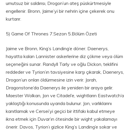
umutsuz bir saldırısı, Drogon’un ateş püskürtmesiyle
engellenir. Bronn, Jaime’yi bir nehrin içine çekerek onu
kurtarır.
5) Game Of Thrones 7.Sezon 5.Bölüm Özeti
Jaime ve Bronn, King’s Landing’e döner. Daenerys,
hayatta kalan Lannister askerlerine diz çökme veya ölüm
seçeneğini sunar. Randyll Tarly ve oğlu Dickon, teklifini
reddeder ve Tyrion’ın tavsiyesine karşı çıkarak, Daenerys,
Drogon’un onları öldürmesine izin verir. Jorah,
Dragonstone’da Daenerys ile yeniden bir araya gelir.
Maester Wolkan, Jon ve Citadel’e, wightların Eastwatch’a
yaklaştığı konusunda uyarıda bulunur. Jon, varlıklarını
kanıtlamak ve Cersei’yi geçici bir ittifakı kabul etmeye
ikna etmek için Duvar’ın ötesinde bir wight yakalamayı
önerir. Davos, Tyrion’ı gizlice King’s Landing’e sokar ve