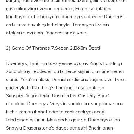
karşılığında evlenme teklif etmek üzere gelir. Cersei, onun
güvenilmezliği üzerine reddeder; Euron, sadakatini
kanıtlayacak bir hediye ile dönmeyi vaat eder. Daenerys,
ordusu ve büyük ejderhalarıyla, Targaryen Evi’nin
atalarının evi olan Dragonstone’a varır.
2) Game Of Thrones 7.Sezon 2.Bölüm Özeti
Daenerys, Tyrion’ın tavsiyesine uyarak King’s Landing’i
zorla almayı reddeder, bu binlerce kişinin ölümüne neden
olurdu. Yara’nın filosu, Dornish ordusunu taşımak ve Tyrell
güçleriyle birlikte King’s Landing’i kuşatmak için
Sunspear’a gönderilir; Unsullied’ler Casterly Rock’ı
alacaklar. Daenerys, Varys’in sadakatini sorgular ve onu
hiçbir zaman ihanet ederse canlı canlı yakacağı
tehdidinde bulunur. Melisandre gelir ve Daenerys’e Jon
Snow’u Dragonstone’a davet etmesini önerir, onun