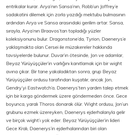
entrikalar kurar. Arya’nın Sansa’nın, Robb’un Joffrey’e
sadakatini dilemek için zorla yazdığı mektubu bulmasının
ardından Arya ve Sansa arasındaki gerilim artar. Sansa,
sırayla, Arya’nın Braavos’tan topladığı yüzler
koleksiyonunu bulur. Dragonstone’da, Tyrion, Daenerys’e
yaklaşmakta olan Cersei ile müzakereler hakkında
tavsiyelerde bulunur. Duvar’ın ötesinde, Jon ve adamlar,
Beyaz Yürüyüşçüler’in varlığını kanıtlamak için bir wight
avına çıkar. Bir tane yakaladıktan sonra, grup Beyaz
Yürüyüşçüler ordusu tarafından kuşatılır, ancak Jon,
Gendry’yi Eastwatch’a, Daenerys’ten yardım talep etmek
için bir karga göndermek üzere göndermeden önce. Gece
boyunca, yaralı Thoros donarak ölür. Wight ordusu, Jon’un
grubunu ezmek üzereyken, Daenerys ejderhalarıyla gelir
ve birçok wight’ı yok eder. Beyaz Yürüyüşçüler’in lideri
Gece Kralı, Daenerys’in ejderhalarından biri olan