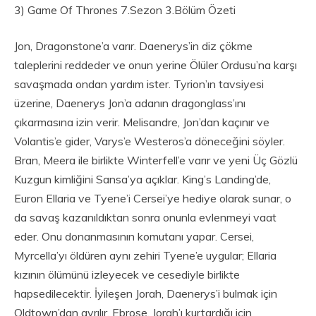
3) Game Of Thrones 7.Sezon 3.Bölüm Özeti
Jon, Dragonstone’a varır. Daenerys’in diz çökme
taleplerini reddeder ve onun yerine Ölüler Ordusu’na karşı
savaşmada ondan yardım ister. Tyrion’ın tavsiyesi
üzerine, Daenerys Jon’a adanın dragonglass’ını
çıkarmasına izin verir. Melisandre, Jon’dan kaçınır ve
Volantis’e gider, Varys’e Westeros’a döneceğini söyler.
Bran, Meera ile birlikte Winterfell’e varır ve yeni Üç Gözlü
Kuzgun kimliğini Sansa’ya açıklar. King’s Landing’de,
Euron Ellaria ve Tyene’i Cersei’ye hediye olarak sunar, o
da savaş kazanıldıktan sonra onunla evlenmeyi vaat
eder. Onu donanmasının komutanı yapar. Cersei,
Myrcella’yı öldüren aynı zehiri Tyene’e uygular; Ellaria
kızının ölümünü izleyecek ve cesediyle birlikte
hapsedilecektir. İyileşen Jorah, Daenerys’i bulmak için
Oldtown’dan ayrılır. Ebrose, Jorah’ı kurtardığı için