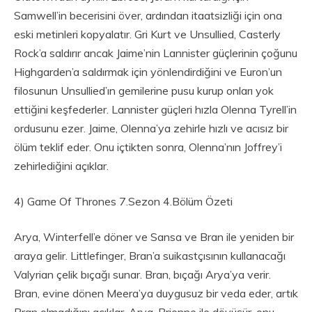
Samwell’in becerisini över, ardından itaatsizliği için ona
eski metinleri kopyalatır. Gri Kurt ve Unsullied, Casterly
Rock’a saldırır ancak Jaime’nin Lannister güçlerinin çoğunu
Highgarden’a saldırmak için yönlendirdiğini ve Euron’un
filosunun Unsullied’ın gemilerine pusu kurup onları yok
ettiğini keşfederler. Lannister güçleri hızla Olenna Tyrell’in
ordusunu ezer. Jaime, Olenna’ya zehirle hızlı ve acısız bir
ölüm teklif eder. Onu içtikten sonra, Olenna’nın Joffrey’i
zehirlediğini açıklar.
4) Game Of Thrones 7.Sezon 4.Bölüm Özeti
Arya, Winterfell’e döner ve Sansa ve Bran ile yeniden bir
araya gelir. Littlefinger, Bran’a suikastçısının kullanacağı
Valyrian çelik bıçağı sunar. Bran, bıçağı Arya’ya verir.
Bran, evine dönen Meera’ya duygusuz bir veda eder, artık
Bran olmadığını açıklar. Arya, Brienne ile dövüşür, onu