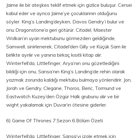
Jaime ile bir ateşkes teklif etmek için gizlice buluşur. Cersei
kabul eder ve ayrıca Jaime’ye çocuklarının olduğunu
söyler. King’s Landing’deyken, Davos Gendry’i bulur ve
onu Dragonstone’a geri götürür. Citadel, Maester
Wolkan’ın uyarı mektubunu görmezden geldiğinde,
Samwell, sinirlenerek, Citadel’den Gilly ve Küçük Sam ile
birlikte ayrılır ve yanına birkaç kısıtlı kitap alır.
Winterfell’da, Littlefinger, Arya’nın onu gözetlediğini
bildiği için onu, Sansa’nın King’s Landing’de rehin olarak
yazmak zorunda kaldığı mektubu bulmaya yönlendirir. Jon,
Jorah ve Gendry, Clegane, Thoros, Beric, Tormund ve
Eastwatch Kuzey’den Özgür Halk grubunu alır ve bir
wight yakalamak için Duvar’ın ötesine giderler.
6) Game Of Thrones 7.Sezon 6.Bölüm Özeti
Winterfell’da, Littlefinger, Sansa’yı izole etmek için