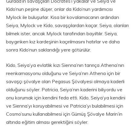
Guraad’ın savaşçıları Docrates’i yakalar ve Seiya ve
Kido’nun peşine düşer, onlar da Kido’nun yardımcısı
Mylock ile buluşurlar. Kısa bir kovalamacanın ardından
Seiya, Mylock ve Kido, savaşçılardan kaçar. Seiya, olanları
bilmek ister, ancak Mylock tarafından bayıltılır. Seiya,
baygınken kız kardeşinin kaçırılmasını hatırlar ve daha
sonra Kido’nun saklandığı yere götürülür.
Kido, Seiya’ya evlatlık kızı Sienna’nın tanrıça Athena’nın
reenkarnasyonu olduğunu ve Seiya’nın Athena için bir
savaşçı şövalye olan Pegasus Şövalyesi olmaya kaderli
olduğunu söyler. Patricia, Seiya’nın kaderini biliyordu ve
onu korumak için kendini feda etti. Kido, Seiya’ya kendini
ve Sienna’yı koruyabilmesi ve Patricia’yı bulabilmesi için
Cosmo’sunu kullanabilmesi için Gümüş Şövalye Marin’in
altında eğitim alması gerektiğini söyler.