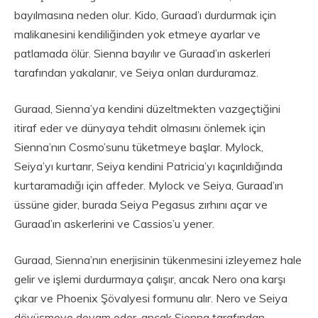
bayılmasına neden olur. Kido, Guraad’ı durdurmak için
malikanesini kendiliğinden yok etmeye ayarlar ve
patlamada ölür. Sienna bayılır ve Guraad’ın askerleri
tarafından yakalanır, ve Seiya onları durduramaz.
Guraad, Sienna’ya kendini düzeltmekten vazgeçtiğini
itiraf eder ve dünyaya tehdit olmasını önlemek için
Sienna’nın Cosmo’sunu tüketmeye başlar. Mylock,
Seiya’yı kurtarır, Seiya kendini Patricia’yı kaçırıldığında
kurtaramadığı için affeder. Mylock ve Seiya, Guraad’ın
üssüne gider, burada Seiya Pegasus zırhını açar ve
Guraad’ın askerlerini ve Cassios’u yener.
Guraad, Sienna’nın enerjisinin tükenmesini izleyemez hale
gelir ve işlemi durdurmaya çalışır, ancak Nero ona karşı
çıkar ve Phoenix Şövalyesi formunu alır. Nero ve Seiya
dövüşmeye devam eder, ancak Sienna tarafından