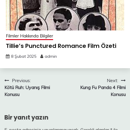
Filmler Hakkında Bilgiler
Tillie’s Punctured Romance Film Özeti
8 Şubat 2025
admin
Yazı
Previous:
Next:
Kötü Ruh: Uyanış Filmi
Kung Fu Panda 4 Filmi
gezinmesi
Konusu
Konusu
Bir yanıt yazın
E-posta adresiniz yayınlanmayacak.
Gerekli alanlar
*
ile