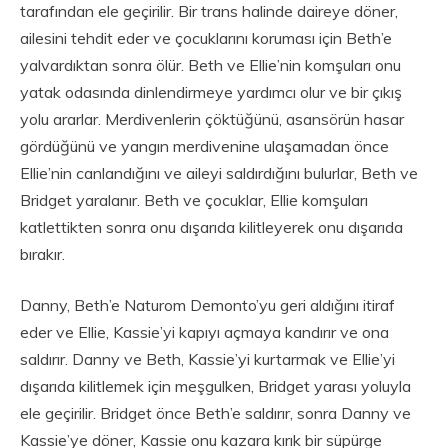
tarafından ele geçirilir. Bir trans halinde daireye döner,
ailesini tehdit eder ve çocuklarını koruması için Beth’e
yalvardıktan sonra ölür. Beth ve Ellie’nin komşuları onu
yatak odasında dinlendirmeye yardımcı olur ve bir çıkış
yolu ararlar. Merdivenlerin çöktüğünü, asansörün hasar
gördüğünü ve yangın merdivenine ulaşamadan önce
Ellie’nin canlandığını ve aileyi saldırdığını bulurlar, Beth ve
Bridget yaralanır. Beth ve çocuklar, Ellie komşuları
katlettikten sonra onu dışarıda kilitleyerek onu dışarıda
bırakır.
Danny, Beth’e Naturom Demonto’yu geri aldığını itiraf
eder ve Ellie, Kassie’yi kapıyı açmaya kandırır ve ona
saldırır. Danny ve Beth, Kassie’yi kurtarmak ve Ellie’yi
dışarıda kilitlemek için meşgulken, Bridget yarası yoluyla
ele geçirilir. Bridget önce Beth’e saldırır, sonra Danny ve
Kassie’ye döner, Kassie onu kazara kırık bir süpürge