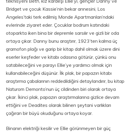
teknisyeni Beth, kız kardeşi Ellie’yi, gençler Danny ve
Bridget ve çocuk Kassie’nin bekar annesini, Los
Angeles’taki terk edilmiş Monde Apartmanları’ndaki
evlerinde ziyaret eder. Çocuklar bodrum katındaki
otoparkta iken bina bir depremle sarsılır ve gizli bir oda
ortaya çıkar. Danny bunu araştırır, 1923’ten kalma üç
gramofon plağı ve garip bir kitap dahil olmak üzere dini
eserler keşfeder ve kitabı odasına götürür, çünkü onu
satabileceğini ve parayı Ellie’ye yardımcı olmak için
kullanabileceğini düşünür. İlk plak, bir papazın kitabı
araştırma çabalarının reddedildiğini detaylandırır, bu kitap
Naturom Demonto’nun üç cildinden biri olarak ortaya
çıkar. İkinci plak, papazın araştırmalarına gizlice devam
ettiğini ve Deadites olarak bilinen şeytani varlıkları
çağıran bir büyü okuduğunu ortaya koyar.
Binanın elektriği kesilir ve Ellie görünmeyen bir güç