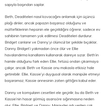
sapıyla başından saplar.
Beth, Deaditeleri nasıl kovacağını anlamak için üçüncü
plağı dinler, ancak papazın başarısız olduğunu ve
müttefiklerinin hepsinin ele geçirildiğini öğrenir, sadece ev
sahibinin tamamen yok edilmesi Deaditeleri durdurur.
Bridget canlanır ve Danny’yi ölümcül bir şekilde bıçaklar,
Danny Bridget’i yakmadan önce ölür ve Ellie
havalandırma kanallarını kullanarak daireye sızar. Beth’in
hamile olduğunu fark eden Ellie, fetüsü ondan çıkarmaya
çalışır, ancak Beth ve Kassie onu makasla etkisiz hale
getirebilir. Ellie, Kassie’yi duygusal olarak manipüle etmeyi
başaramaz, Kassie annesinin zaten gittiğini kabul eder.
Danny ve komşuların cesetleri ele geçirilir, bu da Beth ve
Kassie’nin hasar görmüş asansöre sığınmasına neden
olur. Ellie, Bridget ve Danny, Marauder adı verilen çok