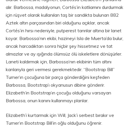
alır. Barbossa, madalyonun, Cortés’in katliamını durdurmak
için rüşvet olarak kullanılan taş bir sandıkta bulunan 882
Aztek altın parçasından biri olduğunu açıklar, ancak
Cortés’in hırsı nedeniyle, putperest tanrılar altına bir lanet
koyar. Barbossa’nın ekibi, hazineyi Isla de Muerta’da bulur,
ancak harcadıktan sonra hiçbir şey hissetmez ve tat
almazlar ve ay ışığında ölümsüz ölü iskeletlere dönüşürler.
Laneti kaldırmak için, Barbossa’nın ekibinin tüm altını
kanlarıyla geri vermesi gerekmektedir. “Bootstrap Bill”
Turner’ın çocuğuna bir parça gönderdiğini keşfeden
Barbossa, Bootstrap’ı okyanusun dibine gönderir.
Elizabeth’in Bootstrap’ın çocuğu olduğunu varsayan
Barbossa, onun kanını kullanmayı planlar.
Elizabeth’i kurtarmak için Will, Jack’i serbest bırakır ve
Turner’ın Bootstrap Bill’in oğlu olduğunu öğrenir.