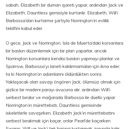
sabah, Elizabeth bir duman işareti yapar, ardından Jack ve
Elizabeth, Dauntless gemisiyle kurtarılır. Elizabeth, Will’i
Barbossa’dan kurtarma şartıyla Norrington’ın evlilik
teklifini kabul eder.
O gece, Jack ve Norrington, Isla de Muerta’daki korsanlara
bir baskın düzenlemek için bir plan yaparlar, ancak
Norrington korsanlara kendisi baskın yapmayı planlar ve
Sparrow, Barbossa’yı laneti kaldırmamaları için ikna eder,
ta ki Norrington’ın adamlarını öldürdükten sonra.
Yaklaşacak olan savaşı öngören Jack, ölümsüz olmak için
gizlice bir madeni parayı avucuna alır, ardından Will’i
serbest bırakır ve mağarada Barbossa ile düello yapar.
Norrington’ın mürettebatı, Dauntless gemisinde
iskeletlerle savaşırken, Elizabeth Jack’in mürettebatını
serbest bırakmak için kaçar, onlar Pearl’de kaçarken
Swann, Will ve Jack’i tek başına kurtarmak zorunda kalır.