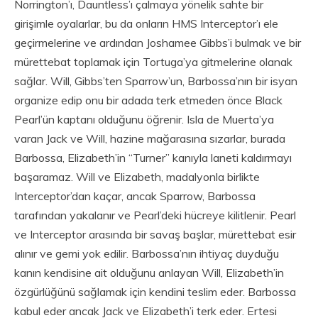
Norrington’ı, Dauntless’ı çalmaya yönelik sahte bir
girişimle oyalarlar, bu da onların HMS Interceptor’ı ele
geçirmelerine ve ardından Joshamee Gibbs’i bulmak ve bir
mürettebat toplamak için Tortuga’ya gitmelerine olanak
sağlar. Will, Gibbs’ten Sparrow’un, Barbossa’nın bir isyan
organize edip onu bir adada terk etmeden önce Black
Pearl’ün kaptanı olduğunu öğrenir. Isla de Muerta’ya
varan Jack ve Will, hazine mağarasına sızarlar, burada
Barbossa, Elizabeth’in “Turner” kanıyla laneti kaldırmayı
başaramaz. Will ve Elizabeth, madalyonla birlikte
Interceptor’dan kaçar, ancak Sparrow, Barbossa
tarafından yakalanır ve Pearl’deki hücreye kilitlenir. Pearl
ve Interceptor arasında bir savaş başlar, mürettebat esir
alınır ve gemi yok edilir. Barbossa’nın ihtiyaç duyduğu
kanın kendisine ait olduğunu anlayan Will, Elizabeth’in
özgürlüğünü sağlamak için kendini teslim eder. Barbossa
kabul eder ancak Jack ve Elizabeth’i terk eder. Ertesi