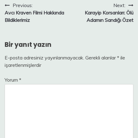
Yazı
Previous:
Next:
Avcı Kraven Filmi Hakkında
Karayip Korsanları: Ölü
gezinmesi
Bildiklerimiz
Adamın Sandığı Özet
Bir yanıt yazın
E-posta adresiniz yayınlanmayacak.
Gerekli alanlar
*
ile
işaretlenmişlerdir
Yorum
*