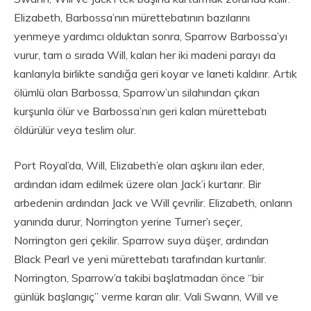
Elizabeth, Barbossa’nın mürettebatının bazılarını
yenmeye yardımcı olduktan sonra, Sparrow Barbossa’yı
vurur, tam o sırada Will, kalan her iki madeni parayı da
kanlarıyla birlikte sandığa geri koyar ve laneti kaldırır. Artık
ölümlü olan Barbossa, Sparrow’un silahından çıkan
kurşunla ölür ve Barbossa’nın geri kalan mürettebatı
öldürülür veya teslim olur.
Port Royal’da, Will, Elizabeth’e olan aşkını ilan eder,
ardından idam edilmek üzere olan Jack’i kurtarır. Bir
arbedenin ardından Jack ve Will çevrilir. Elizabeth, onların
yanında durur, Norrington yerine Turner’ı seçer,
Norrington geri çekilir. Sparrow suya düşer, ardından
Black Pearl ve yeni mürettebatı tarafından kurtarılır.
Norrington, Sparrow’a takibi başlatmadan önce “bir
günlük başlangıç” verme kararı alır. Vali Swann, Will ve