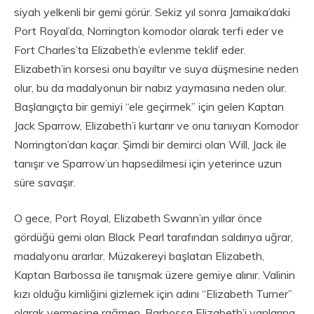
siyah yelkenli bir gemi görür. Sekiz yıl sonra Jamaika’daki
Port Royal’da, Norrington komodor olarak terfi eder ve
Fort Charles’ta Elizabeth’e evlenme teklif eder.
Elizabeth’in korsesi onu bayıltır ve suya düşmesine neden
olur, bu da madalyonun bir nabız yaymasına neden olur.
Başlangıçta bir gemiyi “ele geçirmek” için gelen Kaptan
Jack Sparrow, Elizabeth’i kurtarır ve onu tanıyan Komodor
Norrington’dan kaçar. Şimdi bir demirci olan Will, Jack ile
tanışır ve Sparrow’un hapsedilmesi için yeterince uzun
süre savaşır.
O gece, Port Royal, Elizabeth Swann’ın yıllar önce
gördüğü gemi olan Black Pearl tarafından saldırıya uğrar,
madalyonu ararlar. Müzakereyi başlatan Elizabeth,
Kaptan Barbossa ile tanışmak üzere gemiye alınır. Valinin
kızı olduğu kimliğini gizlemek için adını “Elizabeth Turner”
olarak vermesine rağmen, Barbossa Elizabeth’i yanlarına