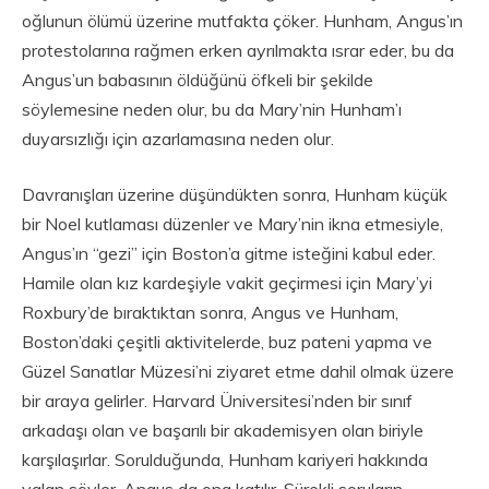
oğlunun ölümü üzerine mutfakta çöker. Hunham, Angus’ın
protestolarına rağmen erken ayrılmakta ısrar eder, bu da
Angus’un babasının öldüğünü öfkeli bir şekilde
söylemesine neden olur, bu da Mary’nin Hunham’ı
duyarsızlığı için azarlamasına neden olur.
Davranışları üzerine düşündükten sonra, Hunham küçük
bir Noel kutlaması düzenler ve Mary’nin ikna etmesiyle,
Angus’ın “gezi” için Boston’a gitme isteğini kabul eder.
Hamile olan kız kardeşiyle vakit geçirmesi için Mary’yi
Roxbury’de bıraktıktan sonra, Angus ve Hunham,
Boston’daki çeşitli aktivitelerde, buz pateni yapma ve
Güzel Sanatlar Müzesi’ni ziyaret etme dahil olmak üzere
bir araya gelirler. Harvard Üniversitesi’nden bir sınıf
arkadaşı olan ve başarılı bir akademisyen olan biriyle
karşılaşırlar. Sorulduğunda, Hunham kariyeri hakkında
yalan söyler, Angus da ona katılır. Sürekli soruların