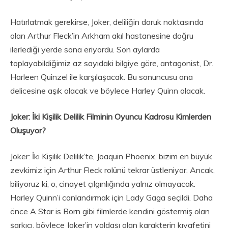
Hatırlatmak gerekirse, Joker, deliliğin doruk noktasında
olan Arthur Fleck’in Arkham akıl hastanesine doğru
ilerlediği yerde sona eriyordu. Son aylarda
toplayabildiğimiz az sayıdaki bilgiye göre, antagonist, Dr.
Harleen Quinzel ile karşılaşacak. Bu sonuncusu ona
delicesine aşık olacak ve böylece Harley Quinn olacak.
Joker: İki Kişilik Delilik Filminin Oyuncu Kadrosu Kimlerden
Oluşuyor?
Joker: İki Kişilik Delilik’te, Joaquin Phoenix, bizim en büyük
zevkimiz için Arthur Fleck rolünü tekrar üstleniyor. Ancak,
biliyoruz ki, o, cinayet çılgınlığında yalnız olmayacak.
Harley Quinn’i canlandırmak için Lady Gaga seçildi. Daha
önce A Star is Born gibi filmlerde kendini göstermiş olan
şarkıcı, böylece Joker’in yoldaşı olan karakterin kıyafetini