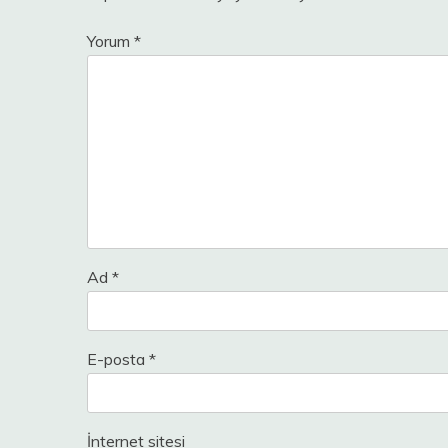
Yorum
*
Ad
*
E-posta
*
İnternet sitesi