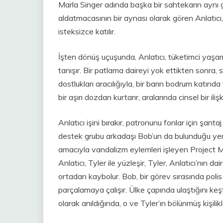
Marla Singer adında başka bir sahtekarın aynı g
aldatmacasının bir aynası olarak gören Anlatıcı,
isteksizce katılır.
İşten dönüş uçuşunda, Anlatıcı, tüketimci yaşam 
tanışır. Bir patlama daireyi yok ettikten sonra, s
dostlukları aracılığıyla, bir barın bodrum katında
bir aşırı dozdan kurtarır, aralarında cinsel bir ili
Anlatıcı işini bırakır, patronunu fonlar için şan
destek grubu arkadaşı Bob’un da bulunduğu yen
amacıyla vandalizm eylemleri işleyen Project M
Anlatıcı, Tyler ile yüzleşir, Tyler, Anlatıcı’nın 
ortadan kaybolur. Bob, bir görev sırasında poli
parçalamaya çalışır. Ülke çapında ulaştığını ke
olarak anıldığında, o ve Tyler’ın bölünmüş kişilik