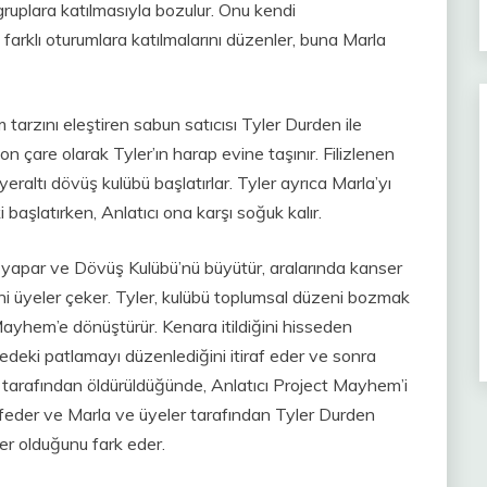
ruplara katılmasıyla bozulur. Onu kendi
 farklı oturumlara katılmalarını düzenler, buna Marla
tarzını eleştiren sabun satıcısı Tyler Durden ile
on çare olarak Tyler’ın harap evine taşınır. Filizlenen
 yeraltı dövüş kulübü başlatırlar. Tyler ayrıca Marla’yı
şki başlatırken, Anlatıcı ona karşı soğuk kalır.
taj yapar ve Dövüş Kulübü’nü büyütür, aralarında kanser
i üyeler çeker. Tyler, kulübü toplumsal düzeni bozmak
ayhem’e dönüştürür. Kenara itildiğini hisseden
dairedeki patlamayı düzenlediğini itiraf eder ve sonra
s tarafından öldürüldüğünde, Anlatıcı Project Mayhem’i
şfeder ve Marla ve üyeler tarafından Tyler Durden
ler olduğunu fark eder.