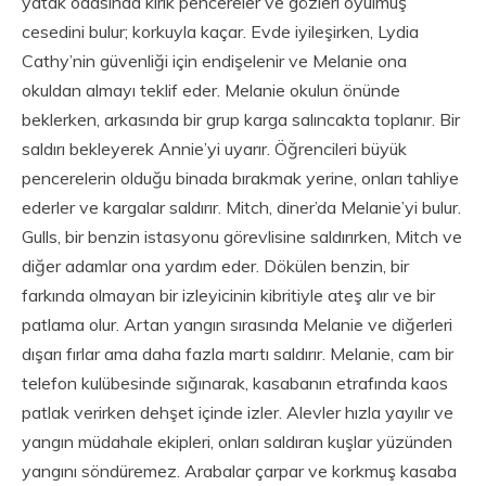
yatak odasında kırık pencereler ve gözleri oyulmuş
cesedini bulur; korkuyla kaçar. Evde iyileşirken, Lydia
Cathy’nin güvenliği için endişelenir ve Melanie ona
okuldan almayı teklif eder. Melanie okulun önünde
beklerken, arkasında bir grup karga salıncakta toplanır. Bir
saldırı bekleyerek Annie’yi uyarır. Öğrencileri büyük
pencerelerin olduğu binada bırakmak yerine, onları tahliye
ederler ve kargalar saldırır. Mitch, diner’da Melanie’yi bulur.
Gulls, bir benzin istasyonu görevlisine saldırırken, Mitch ve
diğer adamlar ona yardım eder. Dökülen benzin, bir
farkında olmayan bir izleyicinin kibritiyle ateş alır ve bir
patlama olur. Artan yangın sırasında Melanie ve diğerleri
dışarı fırlar ama daha fazla martı saldırır. Melanie, cam bir
telefon kulübesinde sığınarak, kasabanın etrafında kaos
patlak verirken dehşet içinde izler. Alevler hızla yayılır ve
yangın müdahale ekipleri, onları saldıran kuşlar yüzünden
yangını söndüremez. Arabalar çarpar ve korkmuş kasaba