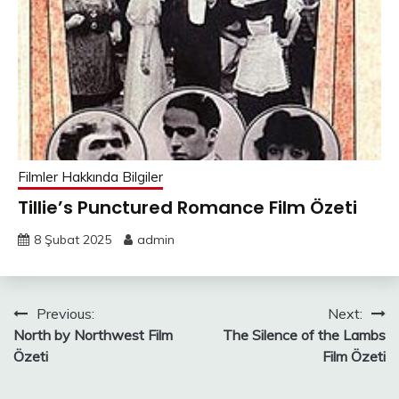
Filmler Hakkında Bilgiler
Tillie’s Punctured Romance Film Özeti
8 Şubat 2025
admin
Yazı
Previous:
Next:
North by Northwest Film
The Silence of the Lambs
gezinmesi
Özeti
Film Özeti