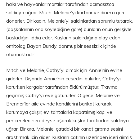
halkı ve hayvanlar martılar tarafından acımasızca
saldırıya uğrar. Mitch, Melanie’yi kurtarır ve diner’a geri
dönerler. Bir kadın, Melanie’yi saldırılardan sorumlu tutarak,
(başkalarının ona söylediğine göre) bunların onun gelişiyle
başladığını iddia eder. Kuşların saldırdığına alay eden
ornitolog Bayan Bundy, donmuş bir sessizlik içinde
oturmaktadır.
Mitch ve Melanie, Cathy’yi almak için Annie’nin evine
giderler. Dışarıda Annie’nin cesedini bulurlar; Cathy’yi
korurken kargalar tarafından öldürülmüştür. Travma
geçirmiş Cathy’yi eve götürürler. O gece, Melanie ve
Brenner’lar aile evinde kendilerini barikat kurarak
korumaya çalışır; ev, tahtalarla kapatılmış kapı ve
pencereleri neredeyse aşarak kuşlar tarafından saldırıya
uğrar. Bir ara, Melanie, çatıdaki bir kanat çırpma sesini
araştırmak için gider. Kuşların çatının üzerinden içeri girmiş