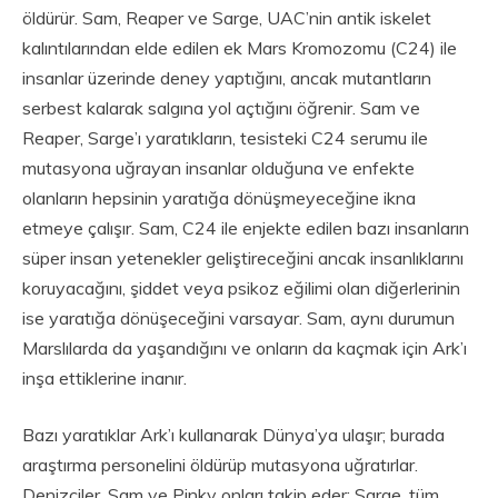
öldürür. Sam, Reaper ve Sarge, UAC’nin antik iskelet
kalıntılarından elde edilen ek Mars Kromozomu (C24) ile
insanlar üzerinde deney yaptığını, ancak mutantların
serbest kalarak salgına yol açtığını öğrenir. Sam ve
Reaper, Sarge’ı yaratıkların, tesisteki C24 serumu ile
mutasyona uğrayan insanlar olduğuna ve enfekte
olanların hepsinin yaratığa dönüşmeyeceğine ikna
etmeye çalışır. Sam, C24 ile enjekte edilen bazı insanların
süper insan yetenekler geliştireceğini ancak insanlıklarını
koruyacağını, şiddet veya psikoz eğilimi olan diğerlerinin
ise yaratığa dönüşeceğini varsayar. Sam, aynı durumun
Marslılarda da yaşandığını ve onların da kaçmak için Ark’ı
inşa ettiklerine inanır.
Bazı yaratıklar Ark’ı kullanarak Dünya’ya ulaşır; burada
araştırma personelini öldürüp mutasyona uğratırlar.
Denizciler, Sam ve Pinky onları takip eder; Sarge, tüm