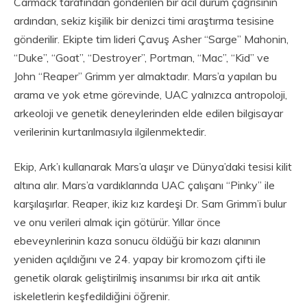
Carmack tarafından gönderilen bir acil durum çağrısının
ardından, sekiz kişilik bir denizci timi araştırma tesisine
gönderilir. Ekipte tim lideri Çavuş Asher “Sarge” Mahonin,
“Duke”, “Goat”, “Destroyer”, Portman, “Mac”, “Kid” ve
John “Reaper” Grimm yer almaktadır. Mars’a yapılan bu
arama ve yok etme görevinde, UAC yalnızca antropoloji,
arkeoloji ve genetik deneylerinden elde edilen bilgisayar
verilerinin kurtarılmasıyla ilgilenmektedir.
Ekip, Ark’ı kullanarak Mars’a ulaşır ve Dünya’daki tesisi kilit
altına alır. Mars’a vardıklarında UAC çalışanı “Pinky” ile
karşılaşırlar. Reaper, ikiz kız kardeşi Dr. Sam Grimm’i bulur
ve onu verileri almak için götürür. Yıllar önce
ebeveynlerinin kaza sonucu öldüğü bir kazı alanının
yeniden açıldığını ve 24. yapay bir kromozom çifti ile
genetik olarak geliştirilmiş insanımsı bir ırka ait antik
iskeletlerin keşfedildiğini öğrenir.