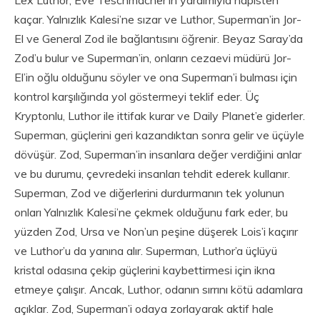
kaçar. Yalnızlık Kalesi’ne sızar ve Luthor, Superman’in Jor-
El ve General Zod ile bağlantısını öğrenir. Beyaz Saray’da
Zod’u bulur ve Superman’in, onların cezaevi müdürü Jor-
El’in oğlu olduğunu söyler ve ona Superman’i bulması için
kontrol karşılığında yol göstermeyi teklif eder. Üç
Kryptonlu, Luthor ile ittifak kurar ve Daily Planet’e giderler.
Superman, güçlerini geri kazandıktan sonra gelir ve üçüyle
dövüşür. Zod, Superman’in insanlara değer verdiğini anlar
ve bu durumu, çevredeki insanları tehdit ederek kullanır.
Superman, Zod ve diğerlerini durdurmanın tek yolunun
onları Yalnızlık Kalesi’ne çekmek olduğunu fark eder, bu
yüzden Zod, Ursa ve Non’un peşine düşerek Lois’i kaçırır
ve Luthor’u da yanına alır. Superman, Luthor’a üçlüyü
kristal odasına çekip güçlerini kaybettirmesi için ikna
etmeye çalışır. Ancak, Luthor, odanın sırrını kötü adamlara
açıklar. Zod, Superman’i odaya zorlayarak aktif hale