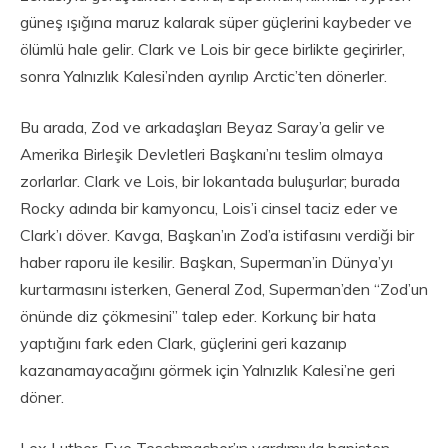
güneş ışığına maruz kalarak süper güçlerini kaybeder ve
ölümlü hale gelir. Clark ve Lois bir gece birlikte geçirirler,
sonra Yalnızlık Kalesi’nden ayrılıp Arctic’ten dönerler.
Bu arada, Zod ve arkadaşları Beyaz Saray’a gelir ve
Amerika Birleşik Devletleri Başkanı’nı teslim olmaya
zorlarlar. Clark ve Lois, bir lokantada buluşurlar; burada
Rocky adında bir kamyoncu, Lois’i cinsel taciz eder ve
Clark’ı döver. Kavga, Başkan’ın Zod’a istifasını verdiği bir
haber raporu ile kesilir. Başkan, Superman’in Dünya’yı
kurtarmasını isterken, General Zod, Superman’den “Zod’un
önünde diz çökmesini” talep eder. Korkunç bir hata
yaptığını fark eden Clark, güçlerini geri kazanıp
kazanamayacağını görmek için Yalnızlık Kalesi’ne geri
döner.
Lex Luthor, Eve Teschmacher’ın yardımıyla hapisten