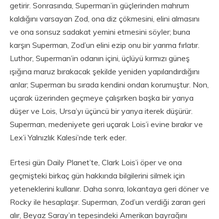
getirir. Sonrasında, Superman’in güçlerinden mahrum
kaldığını varsayan Zod, ona diz çökmesini, elini almasını
ve ona sonsuz sadakat yemini etmesini söyler; buna
karşın Superman, Zod’un elini ezip onu bir yarıma fırlatır.
Luthor, Superman’in odanın içini, üçlüyü kırmızı güneş
ışığına maruz bırakacak şekilde yeniden yapılandırdığını
anlar; Superman bu sırada kendini ondan korumuştur. Non,
uçarak üzerinden geçmeye çalışırken başka bir yarıya
düşer ve Lois, Ursa’yı üçüncü bir yarıya iterek düşürür.
Superman, medeniyete geri uçarak Lois’i evine bırakır ve
Lex’i Yalnızlık Kalesi’nde terk eder.
Ertesi gün Daily Planet’te, Clark Lois’i öper ve ona
geçmişteki birkaç gün hakkında bilgilerini silmek için
yeteneklerini kullanır. Daha sonra, lokantaya geri döner ve
Rocky ile hesaplaşır. Superman, Zod’un verdiği zararı geri
alır, Beyaz Saray’ın tepesindeki Amerikan bayrağını