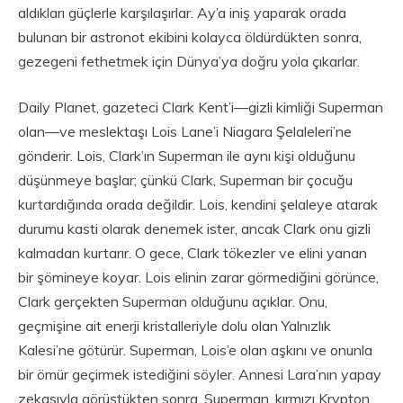
aldıkları güçlerle karşılaşırlar. Ay’a iniş yaparak orada
bulunan bir astronot ekibini kolayca öldürdükten sonra,
gezegeni fethetmek için Dünya’ya doğru yola çıkarlar.
Daily Planet, gazeteci Clark Kent’i—gizli kimliği Superman
olan—ve meslektaşı Lois Lane’i Niagara Şelaleleri’ne
gönderir. Lois, Clark’ın Superman ile aynı kişi olduğunu
düşünmeye başlar; çünkü Clark, Superman bir çocuğu
kurtardığında orada değildir. Lois, kendini şelaleye atarak
durumu kasti olarak denemek ister, ancak Clark onu gizli
kalmadan kurtarır. O gece, Clark tökezler ve elini yanan
bir şömineye koyar. Lois elinin zarar görmediğini görünce,
Clark gerçekten Superman olduğunu açıklar. Onu,
geçmişine ait enerji kristalleriyle dolu olan Yalnızlık
Kalesi’ne götürür. Superman, Lois’e olan aşkını ve onunla
bir ömür geçirmek istediğini söyler. Annesi Lara’nın yapay
zekasıyla görüştükten sonra, Superman, kırmızı Krypton