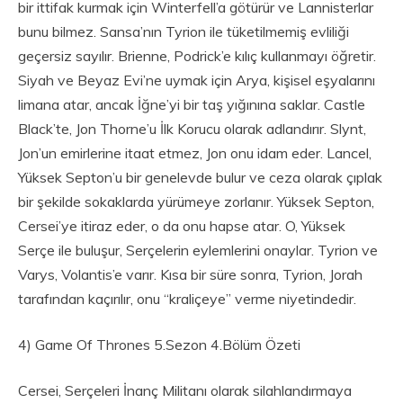
bir ittifak kurmak için Winterfell’a götürür ve Lannisterlar
bunu bilmez. Sansa’nın Tyrion ile tüketilmemiş evliliği
geçersiz sayılır. Brienne, Podrick’e kılıç kullanmayı öğretir.
Siyah ve Beyaz Evi’ne uymak için Arya, kişisel eşyalarını
limana atar, ancak İğne’yi bir taş yığınına saklar. Castle
Black’te, Jon Thorne’u İlk Korucu olarak adlandırır. Slynt,
Jon’un emirlerine itaat etmez, Jon onu idam eder. Lancel,
Yüksek Septon’u bir genelevde bulur ve ceza olarak çıplak
bir şekilde sokaklarda yürümeye zorlanır. Yüksek Septon,
Cersei’ye itiraz eder, o da onu hapse atar. O, Yüksek
Serçe ile buluşur, Serçelerin eylemlerini onaylar. Tyrion ve
Varys, Volantis’e varır. Kısa bir süre sonra, Tyrion, Jorah
tarafından kaçırılır, onu “kraliçeye” verme niyetindedir.
4) Game Of Thrones 5.Sezon 4.Bölüm Özeti
Cersei, Serçeleri İnanç Militanı olarak silahlandırmaya