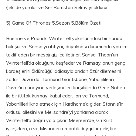
şekilde yaralar ve Ser Barristan Selmy’yi öldürür.
5) Game Of Thrones 5.Sezon 5.Bölüm Özeti
Brienne ve Podrick, Winterfell yakınlarındaki bir handa
buluşur ve Sansa’ya ihtiyaç duyulması durumunda yardım
teklif eden bir mesajı gizlice iletirler. Sansa, Theon’un
Winterfell’da olduğunu keşfeder ve Ramsay, onun genç
kardeşlerini öldürdüğü iddiasıyla ondan özür dilemesini
zorlar. Duvar’da, Tormund Giantsbane, Yabanililerin
Duvar’ın güneyine yerleşmeleri karşılığında Gece Nöbeti
ile bir ittifak kurmayı kabul eder. Jon ve Tormund,
Yabanilileri ikna etmek için Hardhome’a gider. Stannis’in
ordusu, ailesini ve Melisandre’yi yanlarına alarak
Winterfell’a doğru yola çıkar. Meereen’de, Gri Kurt
iyileşirken, o ve Misandei romantik duygular geliştirir.