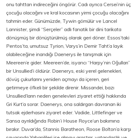
onu tahttan indireceğini öngörür. Cadı ayrıca Cersei’nin üç
çocuğu olacağını ve kral kocasının yirmi çocuğu olacağını
tahmin eder. Günümüzde, Tywin gömülür ve Lancel
Lannister, şimdi “Serçeler” adlı fanatik bir dini tarikata
dönüşmüş bir dönüştürülmüş olarak geri döner. Essos’taki
Pentos’ta, umutsuz Tyrion, Varys’in Demir Taht’a layık
olabileceğine inandığı Daenerys ile tanışmak için
Meereen’e gider. Meereen’de, isyancı “Harpy’nin Oğulları”
bir Unsullied’i öldürür. Daenerys, eski yerel gelenekleri,
dövüş çukurlarını yeniden açmayı da içeren, geri
getirmeye öfkeli bir şekilde direnir. Missandei, bazı
Unsullied’ların neden genelevleri ziyaret ettiği hakkında
Gri Kurt’a sorar. Daenerys, ona saldırgan davranan iki
tutsak ejderhasını ziyaret eder. Vadide, Littlefinger ve
Sansa ayrıldığında Robin’i House Royce’un bakımına
bırakır. Duvar’da, Stannis Baratheon, Roose Bolton’a karşı
savaşında Yabanilileri işe almayı araştırır, vatandaşlık ve