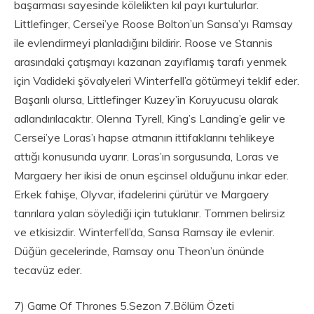
başarması sayesinde kölelikten kıl payı kurtulurlar.
Littlefinger, Cersei’ye Roose Bolton’un Sansa’yı Ramsay
ile evlendirmeyi planladığını bildirir. Roose ve Stannis
arasındaki çatışmayı kazanan zayıflamış tarafı yenmek
için Vadideki şövalyeleri Winterfell’a götürmeyi teklif eder.
Başarılı olursa, Littlefinger Kuzey’in Koruyucusu olarak
adlandırılacaktır. Olenna Tyrell, King’s Landing’e gelir ve
Cersei’ye Loras’ı hapse atmanın ittifaklarını tehlikeye
attığı konusunda uyarır. Loras’ın sorgusunda, Loras ve
Margaery her ikisi de onun eşcinsel olduğunu inkar eder.
Erkek fahişe, Olyvar, ifadelerini çürütür ve Margaery
tanrılara yalan söylediği için tutuklanır. Tommen belirsiz
ve etkisizdir. Winterfell’da, Sansa Ramsay ile evlenir.
Düğün gecelerinde, Ramsay onu Theon’un önünde
tecavüz eder.
7) Game Of Thrones 5.Sezon 7.Bölüm Özeti