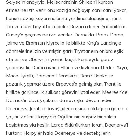
Selyse’in onayıyla, Melisandre’nin Shireen’i kurban
etmesine izin verir, onu kazığa bağlayıp canlı canlı yakar,
bunun savaşı kazanmalarına yardımcı olacağına inanır.
Jon ve diğer hayatta kalanlar Duvar’a döner, Yabanililerin
Güney’e geçmesine izin verirler. Dorne’da, Prens Doran,
Jaime ve Bronn’un Myrcella ile birlikte King’s Landing’e
dönmelerine izin vermiştir, şartı Trystane’ın onlara eşlik
etmesi ve Oberyn’in yerine küçük konseyde görev
yapmasıdır. Doran ayrıca Ellaria ve kızlarını affeder. Arya,
Mace Tyrell’i, Paraların Efendisi’ni, Demir Banka ile
pazarlık yapmak üzere Braavos’a gelmiş olan Trant ile
birlikte görünce ilk suikast görevini iptal eder. Meereen’de,
Daznak’ın dövüş çukurunda savaşlar devam eder.
Daenerys, Jorah’ın dövüşçüler arasında olduğunu görünce
şaşırır. Zaferi, Harpy’nin Oğulları’nın sürpriz bir saldırı
başlatmasıyla kesilir. Loraq öldürülürken Jorah, Daenerys’i
kurtarır. Harpyler hızla Daenerys ve destekçilerini