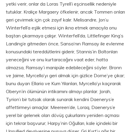
yetki verir, onlar da Loras Tyrell’i eşcinsellik nedeniyle
tutuklar. Kraliçe Margaery öfkelenir, ancak Tommen onları
geri çevirmek için çok zayıf kalır. Melisandre, Jon’u
Winterfell’a eşlik etmesi için ikna etmek amacıyla onu
baştan çıkarmaya çalışır. Winterfell’da, Littlefinger King’s
Landing’e gitmeden önce, Sansa’nın Ramsay ile evlenme
konusundaki tereddütlerini giderir, Stannis’in Boltonları
yeneceğini ve onu kurtaracağını vaat eder, hatta
olmazsa, Ramsay’i manipüle edebileceğini söyler. Bronn
ve Jaime, Myrcella’yı geri almak için gizlice Dorne’ye çıkar;
bunu duyan Ellaria ve Kum Yılanları, Myrcella’yı kaçırarak
Oberyn’in ölümünün intikamını almayı planlar. Jorah,
Tyrion’ı bir tutsak olarak sunarak kendini Daenerys’e
affettirmeyi amaçlar. Meereen’de, Loraq, Daenerys’e
yerel bir gelenek olan dövüş çukurlarını yeniden açması
için tekrar başvurur; Harpy’nin Oğulları, kale içindeki bir
Unsullied devriyesine pusuya düşer, Gri Kurt’u ağır bir