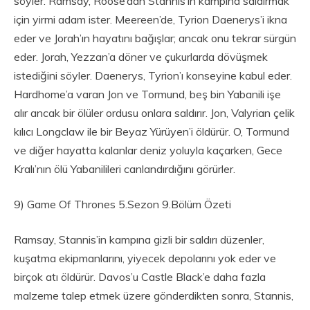
söyler. Ramsay, Roose’dan Stannis’in kampına saldırmak
için yirmi adam ister. Meereen’de, Tyrion Daenerys’i ikna
eder ve Jorah’ın hayatını bağışlar; ancak onu tekrar sürgün
eder. Jorah, Yezzan’a döner ve çukurlarda dövüşmek
istediğini söyler. Daenerys, Tyrion’ı konseyine kabul eder.
Hardhome’a varan Jon ve Tormund, beş bin Yabanili işe
alır ancak bir ölüler ordusu onlara saldırır. Jon, Valyrian çelik
kılıcı Longclaw ile bir Beyaz Yürüyen’i öldürür. O, Tormund
ve diğer hayatta kalanlar deniz yoluyla kaçarken, Gece
Kralı’nın ölü Yabanilileri canlandırdığını görürler.
9) Game Of Thrones 5.Sezon 9.Bölüm Özeti
Ramsay, Stannis’in kampına gizli bir saldırı düzenler,
kuşatma ekipmanlarını, yiyecek depolarını yok eder ve
birçok atı öldürür. Davos’u Castle Black’e daha fazla
malzeme talep etmek üzere gönderdikten sonra, Stannis,