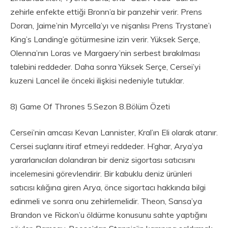
zehirle enfekte ettiği Bronn’a bir panzehir verir. Prens
Doran, Jaime’nin Myrcella’yı ve nişanlısı Prens Trystane’ı
King’s Landing’e götürmesine izin verir. Yüksek Serçe,
Olenna’nın Loras ve Margaery’nin serbest bırakılması
talebini reddeder. Daha sonra Yüksek Serçe, Cersei’yi
kuzeni Lancel ile önceki ilişkisi nedeniyle tutuklar.
8) Game Of Thrones 5.Sezon 8.Bölüm Özeti
Cersei’nin amcası Kevan Lannister, Kral’ın Eli olarak atanır.
Cersei suçlarını itiraf etmeyi reddeder. H’ghar, Arya’ya
yararlanıcıları dolandıran bir deniz sigortası satıcısını
incelemesini görevlendirir. Bir kabuklu deniz ürünleri
satıcısı kılığına giren Arya, önce sigortacı hakkında bilgi
edinmeli ve sonra onu zehirlemelidir. Theon, Sansa’ya
Brandon ve Rickon’u öldürme konusunu sahte yaptığını