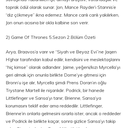
toprak ödül olarak sunar. Jon, Mance Rayder’ı Stannis’e
“diz çökmeye” ikna edemez. Mance canlı canlı yakılırken,
Jon onun acısına bir okla kalbine son verir.
2) Game Of Thrones 5.Sezon 2.Bölüm Özeti
Arya, Braavos’a varır ve “Siyah ve Beyaz Evi”ne Jaqen
H’ghar tarafından kabul edilir, kendisini ve meslektaşlarını
“hiç kimse” olarak adlandırır. Jaime, yeğeni/kızı Myrcella’yı
geri almak için onunla birlikte Dorne’ye gitmesi için
Bronn’u işe alır, Myrcella şimdi Prens Doran’ın oğlu
Trystane Martell ile nişanlıdır. Podrick, bir hanede
Littlefinger ve Sansa’yı tanır; Brienne, Sansa’ya
korumasını teklif eder ama reddedilir. Littlefinger,
Brienne’in onlarla gelmesini ısrarla ister, ancak o reddeder
ve Podrick ile birlikte kaçar, sonra gizlice Sansa’yı takip