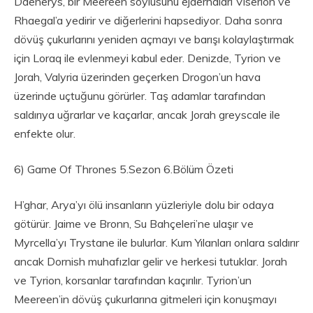
Daenerys, bir Meereen soylusunu ejderhaları Viserion ve
Rhaegal’a yedirir ve diğerlerini hapsediyor. Daha sonra
dövüş çukurlarını yeniden açmayı ve barışı kolaylaştırmak
için Loraq ile evlenmeyi kabul eder. Denizde, Tyrion ve
Jorah, Valyria üzerinden geçerken Drogon’un hava
üzerinde uçtuğunu görürler. Taş adamlar tarafından
saldırıya uğrarlar ve kaçarlar, ancak Jorah greyscale ile
enfekte olur.
6) Game Of Thrones 5.Sezon 6.Bölüm Özeti
H’ghar, Arya’yı ölü insanların yüzleriyle dolu bir odaya
götürür. Jaime ve Bronn, Su Bahçeleri’ne ulaşır ve
Myrcella’yı Trystane ile bulurlar. Kum Yılanları onlara saldırır
ancak Dornish muhafızlar gelir ve herkesi tutuklar. Jorah
ve Tyrion, korsanlar tarafından kaçırılır. Tyrion’un
Meereen’in dövüş çukurlarına gitmeleri için konuşmayı