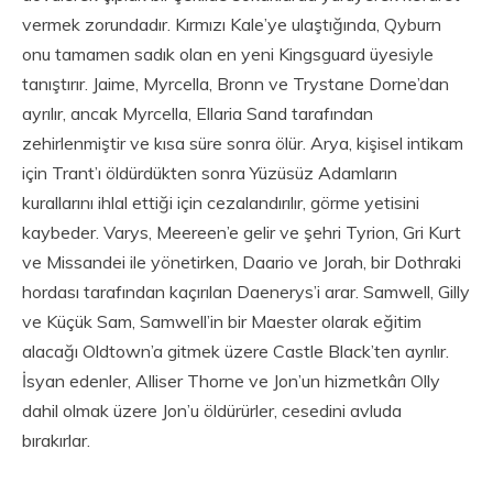
vermek zorundadır. Kırmızı Kale’ye ulaştığında, Qyburn
onu tamamen sadık olan en yeni Kingsguard üyesiyle
tanıştırır. Jaime, Myrcella, Bronn ve Trystane Dorne’dan
ayrılır, ancak Myrcella, Ellaria Sand tarafından
zehirlenmiştir ve kısa süre sonra ölür. Arya, kişisel intikam
için Trant’ı öldürdükten sonra Yüzüsüz Adamların
kurallarını ihlal ettiği için cezalandırılır, görme yetisini
kaybeder. Varys, Meereen’e gelir ve şehri Tyrion, Gri Kurt
ve Missandei ile yönetirken, Daario ve Jorah, bir Dothraki
hordası tarafından kaçırılan Daenerys’i arar. Samwell, Gilly
ve Küçük Sam, Samwell’in bir Maester olarak eğitim
alacağı Oldtown’a gitmek üzere Castle Black’ten ayrılır.
İsyan edenler, Alliser Thorne ve Jon’un hizmetkârı Olly
dahil olmak üzere Jon’u öldürürler, cesedini avluda
bırakırlar.