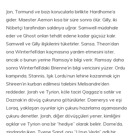
Jon, Tormund ve bazı korucularla birlikte Hardhome’a
gider. Maester Aemon kısa bir süre sonra ölür. Gilly, iki
Nöbetçi tarafından saldırıya uğrar. Samwell müdahale
eder ve Ghost onları tehdit edene kadar güçsüz kalır.
Samwell ve Gilly ilişkilerini tüketirler. Sansa, Theon’dan
ona Winterfell’dan kaçmasına yardım etmesini ister,
ancak o bunun yerine Ramsay’e bilgi verir, Ramsay daha
sonra Winterfell’daki Brienne’in bilgi vericisini yüzer. Ordu
kampında, Stannis, Işık Lordu’nun lehine kazanmak için
Shireen’in kurban edilmesi talebini Melisandre’den
reddeder. Jorah ve Tyrion, köle taciri Qaggaz’a satılır ve
Daznak’ın dövüş çukuruna götürülürler. Daenerys ve eşi
Loraq, yaklaşan oyunlar için çukuru hazırlama aşamasında
çukuru denetler. Jorah, diğer dövüşçüleri yener, kimliğini
açıklar ve Tyrion ona bir “hediye” olarak belirir. Dorne’da,
zindanda iken, Tyene Sand, onu “Uzun Veda” adlı bir