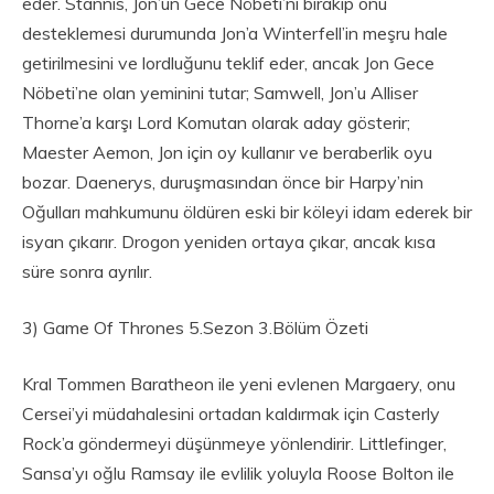
eder. Stannis, Jon’un Gece Nöbeti’ni bırakıp onu
desteklemesi durumunda Jon’a Winterfell’in meşru hale
getirilmesini ve lordluğunu teklif eder, ancak Jon Gece
Nöbeti’ne olan yeminini tutar; Samwell, Jon’u Alliser
Thorne’a karşı Lord Komutan olarak aday gösterir;
Maester Aemon, Jon için oy kullanır ve beraberlik oyu
bozar. Daenerys, duruşmasından önce bir Harpy’nin
Oğulları mahkumunu öldüren eski bir köleyi idam ederek bir
isyan çıkarır. Drogon yeniden ortaya çıkar, ancak kısa
süre sonra ayrılır.
3) Game Of Thrones 5.Sezon 3.Bölüm Özeti
Kral Tommen Baratheon ile yeni evlenen Margaery, onu
Cersei’yi müdahalesini ortadan kaldırmak için Casterly
Rock’a göndermeyi düşünmeye yönlendirir. Littlefinger,
Sansa’yı oğlu Ramsay ile evlilik yoluyla Roose Bolton ile