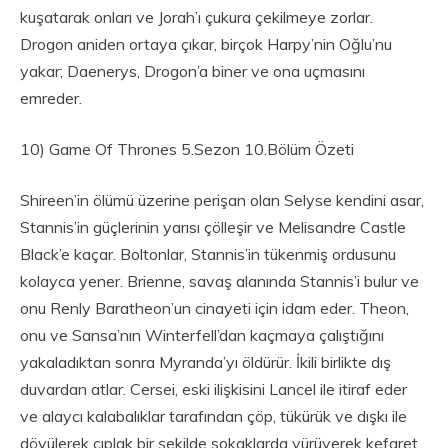
kuşatarak onları ve Jorah’ı çukura çekilmeye zorlar.
Drogon aniden ortaya çıkar, birçok Harpy’nin Oğlu’nu
yakar; Daenerys, Drogon’a biner ve ona uçmasını
emreder.
10) Game Of Thrones 5.Sezon 10.Bölüm Özeti
Shireen’in ölümü üzerine perişan olan Selyse kendini asar,
Stannis’in güçlerinin yarısı çölleşir ve Melisandre Castle
Black’e kaçar. Boltonlar, Stannis’in tükenmiş ordusunu
kolayca yener. Brienne, savaş alanında Stannis’i bulur ve
onu Renly Baratheon’un cinayeti için idam eder. Theon,
onu ve Sansa’nın Winterfell’dan kaçmaya çalıştığını
yakaladıktan sonra Myranda’yı öldürür. İkili birlikte dış
duvardan atlar. Cersei, eski ilişkisini Lancel ile itiraf eder
ve alaycı kalabalıklar tarafından çöp, tükürük ve dışkı ile
dövülerek çıplak bir şekilde sokaklarda yürüyerek kefaret