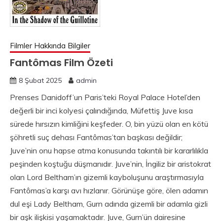
Filmler Hakkında Bilgiler
Fantômas Film Özeti
8 Şubat 2025
admin
Prenses Danidoff’un Paris’teki Royal Palace Hotel’den
değerli bir inci kolyesi çalındığında, Müfettiş Juve kısa
sürede hırsızın kimliğini keşfeder. O, bin yüzü olan en kötü
şöhretli suç dehası Fantômas’tan başkası değildir;
Juve’nin onu hapse atma konusunda takıntılı bir kararlılıkla
peşinden koştuğu düşmanıdır. Juve’nin, İngiliz bir aristokrat
olan Lord Beltham’ın gizemli kayboluşunu araştırmasıyla
Fantômas’a karşı avı hızlanır. Görünüşe göre, ölen adamın
dul eşi Lady Beltham, Gurn adında gizemli bir adamla gizli
bir aşk ilişkisi yaşamaktadır. Juve, Gurn’ün dairesine