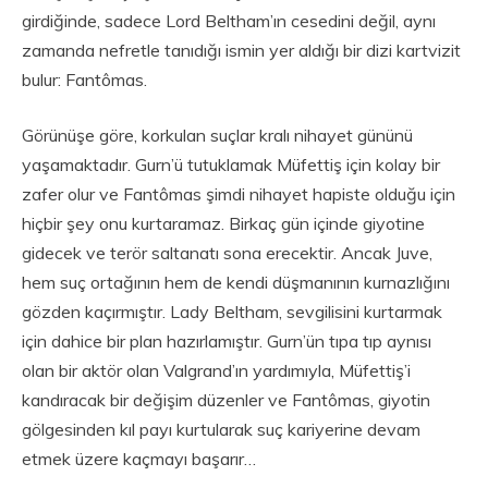
girdiğinde, sadece Lord Beltham’ın cesedini değil, aynı
zamanda nefretle tanıdığı ismin yer aldığı bir dizi kartvizit
bulur: Fantômas.
Görünüşe göre, korkulan suçlar kralı nihayet gününü
yaşamaktadır. Gurn’ü tutuklamak Müfettiş için kolay bir
zafer olur ve Fantômas şimdi nihayet hapiste olduğu için
hiçbir şey onu kurtaramaz. Birkaç gün içinde giyotine
gidecek ve terör saltanatı sona erecektir. Ancak Juve,
hem suç ortağının hem de kendi düşmanının kurnazlığını
gözden kaçırmıştır. Lady Beltham, sevgilisini kurtarmak
için dahice bir plan hazırlamıştır. Gurn’ün tıpa tıp aynısı
olan bir aktör olan Valgrand’ın yardımıyla, Müfettiş’i
kandıracak bir değişim düzenler ve Fantômas, giyotin
gölgesinden kıl payı kurtularak suç kariyerine devam
etmek üzere kaçmayı başarır…