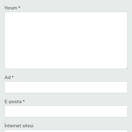
Yorum
*
Ad
*
E-posta
*
İnternet sitesi