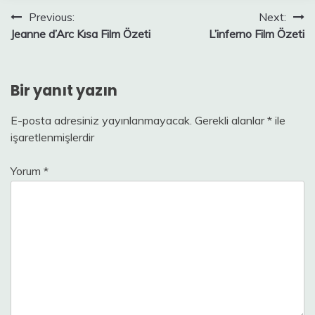
Yazı
Previous:
Next:
Jeanne d’Arc Kısa Film Özeti
L’inferno Film Özeti
gezinmesi
Bir yanıt yazın
E-posta adresiniz yayınlanmayacak.
Gerekli alanlar
*
ile
işaretlenmişlerdir
Yorum
*