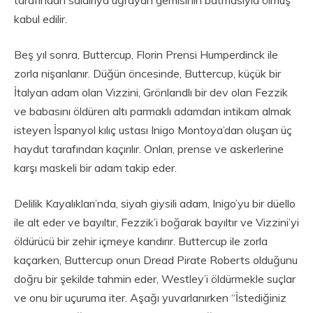
kabul edilir.
Beş yıl sonra, Buttercup, Florin Prensi Humperdinck ile
zorla nişanlanır. Düğün öncesinde, Buttercup, küçük bir
İtalyan adam olan Vizzini, Grönlandlı bir dev olan Fezzik
ve babasını öldüren altı parmaklı adamdan intikam almak
isteyen İspanyol kılıç ustası Inigo Montoya’dan oluşan üç
haydut tarafından kaçırılır. Onları, prense ve askerlerine
karşı maskeli bir adam takip eder.
Delilik Kayalıkları’nda, siyah giysili adam, Inigo’yu bir düello
ile alt eder ve bayıltır, Fezzik’i boğarak bayıltır ve Vizzini’yi
öldürücü bir zehir içmeye kandırır. Buttercup ile zorla
kaçarken, Buttercup onun Dread Pirate Roberts olduğunu
doğru bir şekilde tahmin eder, Westley’i öldürmekle suçlar
ve onu bir uçuruma iter. Aşağı yuvarlanırken “İstediğiniz