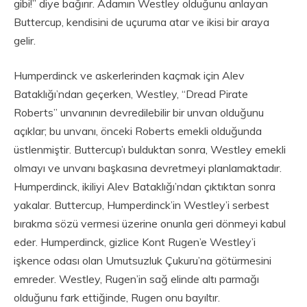
gibi!” diye bağırır. Adamın Westley olduğunu anlayan
Buttercup, kendisini de uçuruma atar ve ikisi bir araya
gelir.
Humperdinck ve askerlerinden kaçmak için Alev
Bataklığı’ndan geçerken, Westley, “Dread Pirate
Roberts” unvanının devredilebilir bir unvan olduğunu
açıklar; bu unvanı, önceki Roberts emekli olduğunda
üstlenmiştir. Buttercup’ı bulduktan sonra, Westley emekli
olmayı ve unvanı başkasına devretmeyi planlamaktadır.
Humperdinck, ikiliyi Alev Bataklığı’ndan çıktıktan sonra
yakalar. Buttercup, Humperdinck’in Westley’i serbest
bırakma sözü vermesi üzerine onunla geri dönmeyi kabul
eder. Humperdinck, gizlice Kont Rugen’e Westley’i
işkence odası olan Umutsuzluk Çukuru’na götürmesini
emreder. Westley, Rugen’in sağ elinde altı parmağı
olduğunu fark ettiğinde, Rugen onu bayıltır.