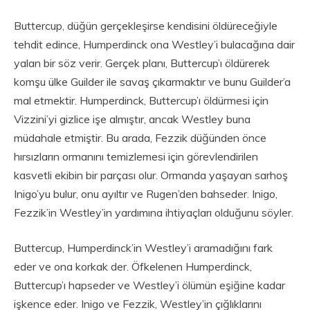
Buttercup, düğün gerçekleşirse kendisini öldüreceğiyle
tehdit edince, Humperdinck ona Westley’i bulacağına dair
yalan bir söz verir. Gerçek planı, Buttercup’ı öldürerek
komşu ülke Guilder ile savaş çıkarmaktır ve bunu Guilder’a
mal etmektir. Humperdinck, Buttercup’ı öldürmesi için
Vizzini’yi gizlice işe almıştır, ancak Westley buna
müdahale etmiştir. Bu arada, Fezzik düğünden önce
hırsızların ormanını temizlemesi için görevlendirilen
kasvetli ekibin bir parçası olur. Ormanda yaşayan sarhoş
Inigo’yu bulur, onu ayıltır ve Rugen’den bahseder. Inigo,
Fezzik’in Westley’in yardımına ihtiyaçları olduğunu söyler.
Buttercup, Humperdinck’in Westley’i aramadığını fark
eder ve ona korkak der. Öfkelenen Humperdinck,
Buttercup’ı hapseder ve Westley’i ölümün eşiğine kadar
işkence eder. Inigo ve Fezzik, Westley’in çığlıklarını