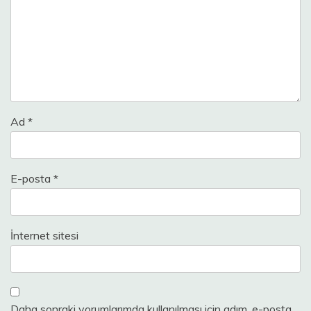
Ad
*
E-posta
*
İnternet sitesi
Daha sonraki yorumlarımda kullanılması için adım, e-posta