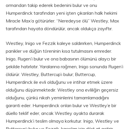
ormandan takip ederek bedenini bulur ve onu
Humperdinck tarafından yeni işten çıkarılan halk hekimi
Miracle Max’a götürürler. “Neredeyse ölü” Westley, Max
tarafından hayata döndürülür, ancak oldukça zayıftır.
Westley, Inigo ve Fezzik kaleye saldırırken, Humperdinck
panikler ve düğün töreninin kısa tutulmasını emreder.
Inigo, Rugen’i bulur ve ona babasının ölümünü alaycı bir
şekilde hatırlatır. Yaralarına rağmen, Inigo sonunda Rugen’i
öldürür. Westley, Buttercup’ı bulur; Buttercup,
Humperdinck ile evli olduğunu ve intihar etmek üzere
olduğunu düşünmektedir. Westley ona evliliğin geçersiz
olduğunu, çünkü nikah yeminlerini tamamlamadığını
garanti eder. Humperdinck onları bulur ve Westley’e bir
düello teklif eder, ancak Westley ayakta durarak
Humperdinck’i teslim olmaya korkutur. Inigo, Westley ve
Buttercup’ı bulur ve Fezzik, kaçışları için dört at getirir.