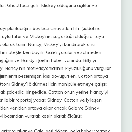
ulur. Ghostface gelir, Mickey olduğunu açıklar ve
yı planladığını, böylece cinayetleri film şiddetine
 zoruyla tutar ve Mickey’nin suç ortağı olduğu ortaya
s olarak tanır. Nancy, Mickey’yi kandırarak onu
ahını ateşlerken bayılır, Gale’i yaralar ve sahneden
tığını ve Randy’i Joel’in haber vanında, Billy’yi
ey, Nancy’nin motivasyonlarının ikiyüzlülüğünü vurgular,
limlerini beslemiştir. İkisi dövüşürken, Cotton ortaya
tton’ı Sidney’i öldürmesi için manipüle etmeye çalışır,
ncak şok edici bir şekilde, Cotton onun yerine Nancy’yi
ile bir röportaj yapar. Sidney, Cotton ve iyileşen
iden yeniden ortaya çıkar ancak Gale ve Sidney
i başından vurarak kesin olarak öldürür.
 ortaya çıkar ve Gale, geri dönen Joel’a haber vermek