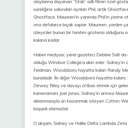
olaylarına dayanan “Stab” adlı filmin özel göster
süreliğine salondan ayrılan Phil, artık Ghostface
Ghostface, Maureen’in yanında Phil’in yerine ot
ona defalarca bıçak saplar. Maureen, yardım ça
izleyiciler bunun bir tanıtım gösterisi olduğunu 
kalana kadar.
Haber medyası, yerel gazeteci Debbie Salt da d
olduğu Windsor College’a akın eder. Sidney’in o
Feldman, Woodsboro hayatta kalan Randy Meeks
buradadır. İki diğer Woodsboro hayatta kalanı
Dewey Riley ve davayı örtbas etmek için gelen
kameramanı Joel Jones, Sidney’in annesi Maur
aklanmasıyla ün kazanmak isteyen Cotton Weary
başarılı olamazlar.
O akşam, Sidney ve Hallie Delta Lambda Zeta adlı