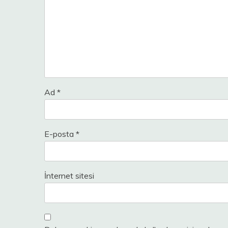
Ad
*
E-posta
*
İnternet sitesi