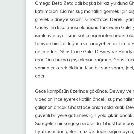
Omega Beta Zeta adlı başka bir kız yurduna Ghos
katılımcıları, Cici’nin suç mahallini görmek için
girerek Sidney’e saldırır. Ghostface, Derek’i yar
Casey’nin kısaltması olduğunu fark eden Gale,
isimleriyle aynı isme sahip öğrencileri hedef al
tanıyan birisi olduğunu ve cinayetleri bir film 
geçmeden, Ghostface Gale, Dewey ve Randy’i 
arar. Onu bulma girişimlerine rağmen, Ghostfac
vanına çekerek öldürür. Kısa bir süre sonra, Joe
eder.
Gece kampüsün üzerinde çökünce, Dewey ve Gale
videoları inceleyerek katilin önceki suç mahall
çalışırlar, ancak Ghostface onları saldırarak Dew
güvenli bir yere götürmek için yola çıkar, ancak
Süregelen bir kargaşa sırasında, Ghostface bayıl
tiyatrosundan gelen müziğe doğru sığınmaya ça