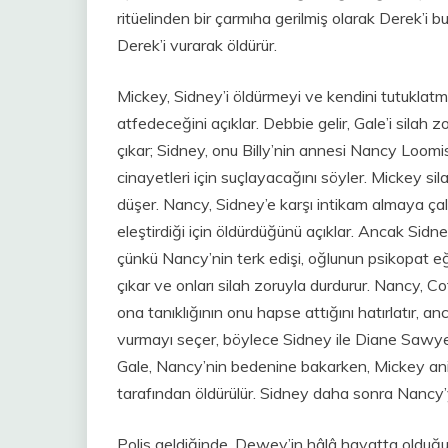
ritüelinden bir çarmıha gerilmiş olarak Derek’i b
Derek’i vurarak öldürür.
Mickey, Sidney’i öldürmeyi ve kendini tutuklatma
atfedeceğini açıklar. Debbie gelir, Gale’i silah
çıkar; Sidney, onu Billy’nin annesi Nancy Loomi
cinayetleri için suçlayacağını söyler. Mickey sil
düşer. Nancy, Sidney’e karşı intikam almaya çalış
eleştirdiği için öldürdüğünü açıklar. Ancak Sidn
çünkü Nancy’nin terk edişi, oğlunun psikopat eği
çıkar ve onları silah zoruyla durdurur. Nancy, Co
ona tanıklığının onu hapse attığını hatırlatır, a
vurmayı seçer, böylece Sidney ile Diane Sawyer 
Gale, Nancy’nin bedenine bakarken, Mickey an
tarafından öldürülür. Sidney daha sonra Nancy’y
Polis geldiğinde, Dewey’in hâlâ hayatta olduğu