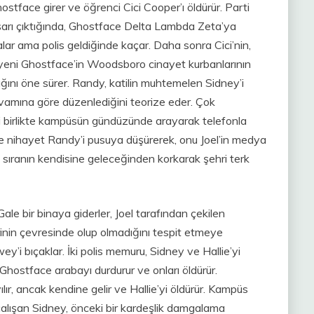
tface girer ve öğrenci Cici Cooper’ı öldürür. Parti
 dışarı çıktığında, Ghostface Delta Lambda Zeta’ya
alar ama polis geldiğinde kaçar. Daha sonra Cici’nin,
 yeni Ghostface’in Woodsboro cinayet kurbanlarının
dığını öne sürer. Randy, katilin muhtemelen Sidney’i
devamına göre düzenlediğini teorize eder. Çok
birlikte kampüsün gündüzünde arayarak telefonla
e nihayet Randy’i pusuya düşürerek, onu Joel’in medya
l, sıranın kendisine geleceğinden korkarak şehri terk
 bir binaya giderler, Joel tarafından çekilen
erinin çevresinde olup olmadığını tespit etmeye
ey’i bıçaklar. İki polis memuru, Sidney ve Hallie’yi
 Ghostface arabayı durdurur ve onları öldürür.
ır, ancak kendine gelir ve Hallie’yi öldürür. Kampüs
lışan Sidney, önceki bir kardeşlik damgalama