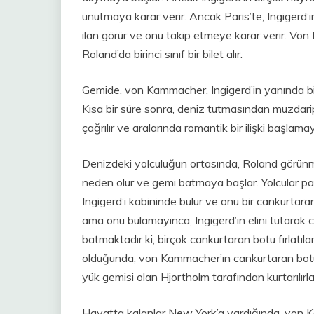
unutmaya karar verir. Ancak Paris’te, Ingigerd’i
ilan görür ve onu takip etmeye karar verir. Vo
Roland’da birinci sınıf bir bilet alır.
Gemide, von Kammacher, Ingigerd’in yanında bir 
Kısa bir süre sonra, deniz tutmasından muzdari
çağrılır ve aralarında romantik bir ilişki başlama
Denizdeki yolculuğun ortasında, Roland görünm
neden olur ve gemi batmaya başlar. Yolcular pa
Ingigerd’i kabininde bulur ve onu bir cankurtara
ama onu bulamayınca, Ingigerd’in elini tutarak 
batmaktadır ki, birçok cankurtaran botu fırlatı
olduğunda, von Kammacher’ın cankurtaran botu h
yük gemisi olan Hjortholm tarafından kurtarılırla
Hayatta kalanlar New York’a vardığında, von K