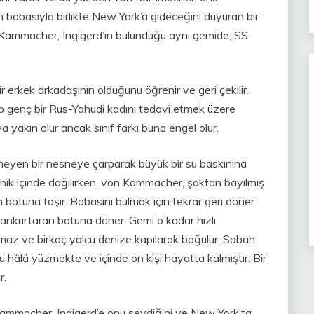
n babasıyla birlikte New York’a gideceğini duyuran bir
n Kammacher, Ingigerd’in bulunduğu aynı gemide, SS
erkek arkadaşının olduğunu öğrenir ve geri çekilir.
p genç bir Rus-Yahudi kadını tedavi etmek üzere
ya yakın olur ancak sınıf farkı buna engel olur.
eyen bir nesneye çarparak büyük bir su baskınına
nik içinde dağılırken, von Kammacher, şoktan bayılmış
n botuna taşır. Babasını bulmak için tekrar geri döner
cankurtaran botuna döner. Gemi o kadar hızlı
lamaz ve birkaç yolcu denize kapılarak boğulur. Sabah
âlâ yüzmekte ve içinde on kişi hayatta kalmıştır. Bir
r.
ammacher, Ingigerd’e onu sevdiğini ve New York’ta