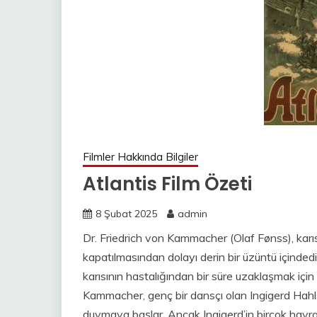
Filmler Hakkında Bilgiler
Atlantis Film Özeti
8 Şubat 2025
admin
Dr. Friedrich von Kammacher (Olaf Fønss), karı
kapatılmasından dolayı derin bir üzüntü içinded
karısının hastalığından bir süre uzaklaşmak için
Kammacher, genç bir dansçı olan Ingigerd Hahlstro
duymaya başlar. Ancak Ingigerd’in birçok hay