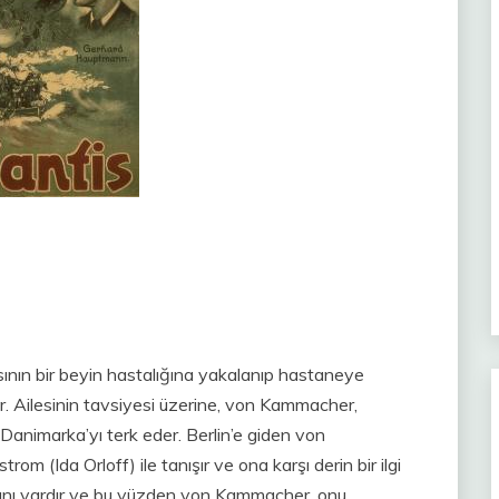
sının bir beyin hastalığına yakalanıp hastaneye
ir. Ailesinin tavsiyesi üzerine, von Kammacher,
 Danimarka’yı terk eder. Berlin’e giden von
m (Ida Orloff) ile tanışır ve ona karşı derin bir ilgi
ranı vardır ve bu yüzden von Kammacher, onu